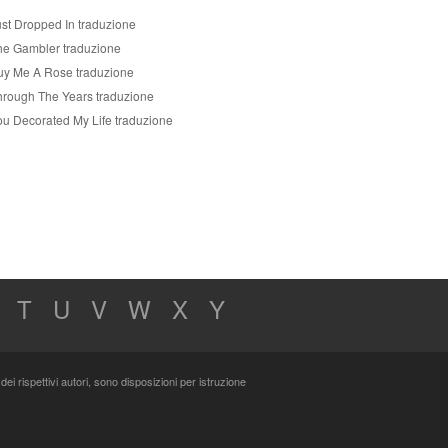
ust Dropped In traduzione
he Gambler traduzione
uy Me A Rose traduzione
hrough The Years traduzione
ou Decorated My Life traduzione
T
U
V
W
X
Y
dei rispettivi autori, sono disposizioni per istruzione