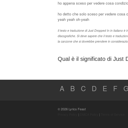
ho appena sceso per vedere cosa condizion
ho detto che solo sceso per vedere cosa c
yeah yeah oh-yeah
Il testo e traduzione di Just Dropped In in italiano è i
discografiche. Si deve sapere che il testo e traduzio
la canzone che si dovrebbe prendere in considerazione 
Qual è il significato di Just
A
B
C
D
E
F
© 2026 Lyrics Feast
Privacy Policy
|
DMCA Policy
|
Terms of Service