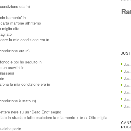
SOCI
 condizione era in)
Ra
nin tramonto' in
carta marrone all'interno
 miglia alta
agliato
are la mia condizione era in
 condizione era in)
JUST
fondo e poi ho seguito in
Just
 un-crawlin' in
Just
ilassarsi
nte
Just
iona la mia condizione era in
Just
Just
Just
condizione è stato in)
Just
i lettere nere su un "Dead End" segno
iato la strada e fatto esplodere la mia mente < br /> Otto miglia
CANZ
ROG
qualche parte