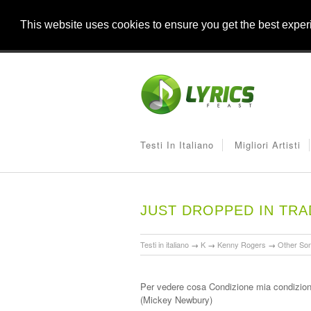
This website uses cookies to ensure you get the best expe
Testi In Italiano
Migliori Artisti
JUST DROPPED IN TR
Testi in italiano
→
K
→
Kenny Rogers
→
Other So
Per vedere cosa Condizione mia condizion
(Mickey Newbury)