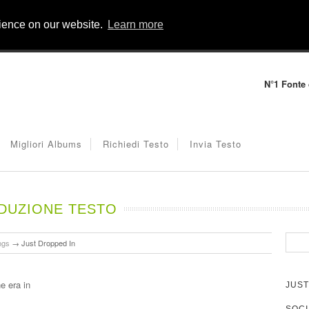
rience on our website.
Learn more
N°1 Fonte d
Migliori Albums
Richiedi Testo
Invia Testo
ADUZIONE TESTO
ngs
→
Just Dropped In
e era in
JUST