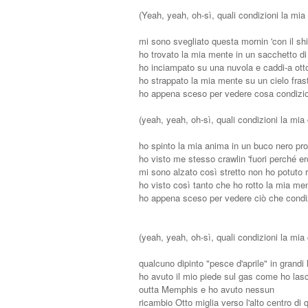
(Yeah, yeah, oh-sì, quali condizioni la mia
mi sono svegliato questa mornin 'con il shi
ho trovato la mia mente in un sacchetto di 
ho inciampato su una nuvola e caddi-a otto
ho strappato la mia mente su un cielo frast
ho appena sceso per vedere cosa condizion
(yeah, yeah, oh-sì, quali condizioni la mia
ho spinto la mia anima in un buco nero pro
ho visto me stesso crawlin 'fuori perché ero
mi sono alzato così stretto non ho potuto r
ho visto così tanto che ho rotto la mia me
ho appena sceso per vedere ciò che condiz
(yeah, yeah, oh-sì, quali condizioni la mia 
qualcuno dipinto "pesce d'aprile" in grand
ho avuto il mio piede sul gas come ho lasc
outta Memphis e ho avuto nessun
ricambio Otto miglia verso l'alto centro di 