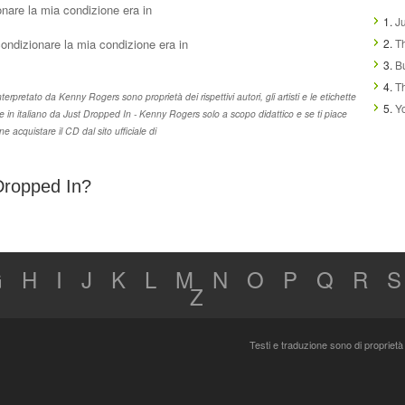
are la mia condizione era in
1.
J
ondizionare la mia condizione era in
2.
T
3.
B
4.
T
nterpretato da Kenny Rogers sono proprietà dei rispettivi autori, gli artisti e le etichette
5.
Y
ne in italiano da Just Dropped In - Kenny Rogers solo a scopo didattico e se ti piace
acquistare il CD dal sito ufficiale di
 Dropped In?
G
H
I
J
K
L
M
N
O
P
Q
R
S
Z
Testi e traduzione sono di proprietà 