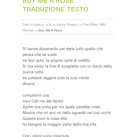
BUY ME A ROSE
TRADUZIONE TESTO
Testi in italiano
→
K
→
Kenny Rogers
→
She Rides Wild
Horses
→
Buy Me A Rose
Si lavora duramente per darle tutto quello che
pensa che lei vuole
tre box auto, le proprie carte di credito
Si tira verso la fine di svegliarla con un bacio della
buona notte
se potesse leggere solo la sua mente
diceva:
comprarmi una
rosa Call me dal lavoro
Aprire una porta per me quale sarebbe male
Mostra che mi ami mi dallo sguardo nei tuoi occhi
Queste sono le cose litte
ho bisogno la maggior parte della mia vita
Ora i giorni sono cresciute