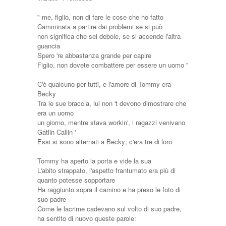
" me, figlio, non di fare le cose che ho fatto
Camminata a partire dai problemi se si può
non significa che sei debole, se si accende l'altra
guancia
Spero 're abbastanza grande per capire
Figlio, non dovete combattere per essere un uomo "
C'è qualcuno per tutti, e l'amore di Tommy era
Becky
Tra le sue braccia, lui non 't devono dimostrare che
era un uomo
un giorno, mentre stava workin', i ragazzi venivano
Gatlin Callin '
Essi si sono alternati a Becky; c'era tre di loro
Tommy ha aperto la porta e vide la sua
L'abito strappato, l'aspetto frantumato era più di
quanto potesse sopportare
Ha raggiunto sopra il camino e ha preso le foto di
suo padre
Come le lacrime cadevano sul volto di suo padre,
ha sentito di nuovo queste parole: