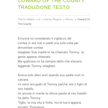
COWARD OF THE COUNTY
TRADUZIONE TESTO
Testi in italiano
→
K
→
Kenny Rogers
→
Kenny
→
Coward Of
The County
Evryone lui considerato il vigliacco del
contea si era mai in piedi una sola volta per
dimostrare contea
sbagliato Sua madre lo ha chiamato Tommy; la
gente appena chiamato
Ma qualcosa mi ha sempre detto che stavano
leggendo Tommy sbagliato
Aveva solo dieci anni quando suo padre morì in
carcere
mi sono occupato di Tommy perche 'era il figlio di
mio fratello
ho ancora in mente le ultime parole di mio fratello
ha detto Tommy
"figlio, la mia vita è finita, ma la tua è appena
iniziato" Promessa