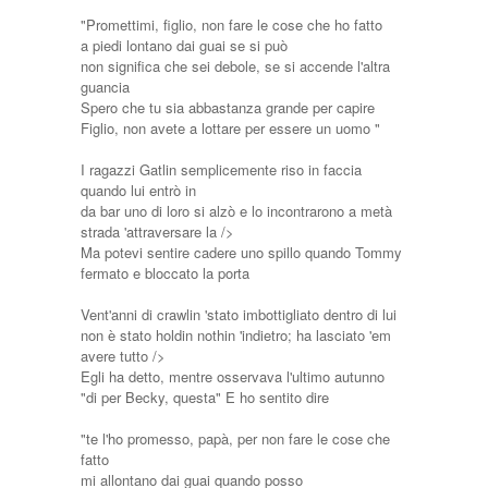
"Promettimi, figlio, non fare le cose che ho fatto
a piedi lontano dai guai se si può
non significa che sei debole, se si accende l'altra
guancia
Spero che tu sia abbastanza grande per capire
Figlio, non avete a lottare per essere un uomo "
I ragazzi Gatlin semplicemente riso in faccia
quando lui entrò in
da bar uno di loro si alzò e lo incontrarono a metà
strada 'attraversare la />
Ma potevi sentire cadere uno spillo quando Tommy
fermato e bloccato la porta
Vent'anni di crawlin 'stato imbottigliato dentro di lui
non è stato holdin nothin 'indietro; ha lasciato 'em
avere tutto />
Egli ha detto, mentre osservava l'ultimo autunno
"di per Becky, questa" E ho sentito dire
"te l'ho promesso, papà, per non fare le cose che
fatto
mi allontano dai guai quando posso