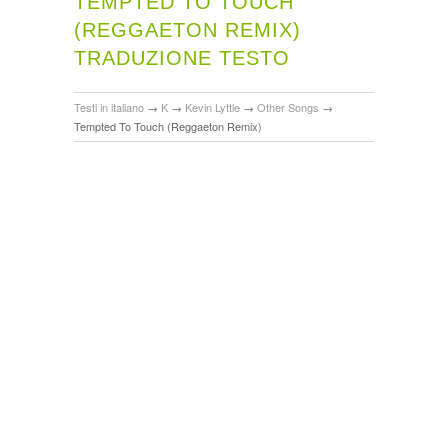
TEMPTED TO TOUCH
(REGGAETON REMIX)
TRADUZIONE TESTO
Testi in italiano
→
K
→
Kevin Lyttle
→
Other Songs
→
Tempted To Touch (Reggaeton Remix)