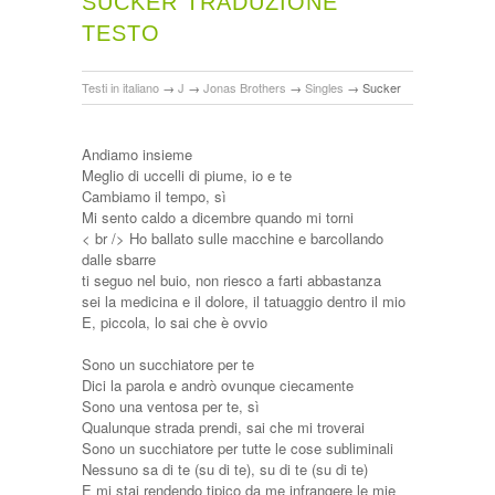
SUCKER TRADUZIONE
TESTO
Testi in italiano
→
J
→
Jonas Brothers
→
Singles
→
Sucker
Andiamo insieme
Meglio di uccelli di piume, io e te
Cambiamo il tempo, sì
Mi sento caldo a dicembre quando mi torni
< br /> Ho ballato sulle macchine e barcollando
dalle sbarre
ti seguo nel buio, non riesco a farti abbastanza
sei la medicina e il dolore, il tatuaggio dentro il mio
E, piccola, lo sai che è ovvio
Sono un succhiatore per te
Dici la parola e andrò ovunque ciecamente
Sono una ventosa per te, sì
Qualunque strada prendi, sai che mi troverai
Sono un succhiatore per tutte le cose subliminali
Nessuno sa di te (su di te), su di te (su di te)
E mi stai rendendo tipico da me infrangere le mie