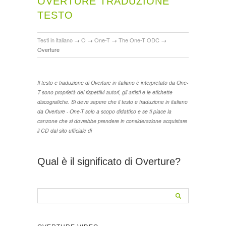
OVERTURE TRADUZIONE
TESTO
Testi in italiano
→
O
→
One-T
→
The One-T ODC
→
Overture
Il testo e traduzione di Overture in italiano è interpretato da One-
T sono proprietà dei rispettivi autori, gli artisti e le etichette
discografiche. Si deve sapere che il testo e traduzione in italiano
da Overture - One-T solo a scopo didattico e se ti piace la
canzone che si dovrebbe prendere in considerazione acquistare
il CD dal sito ufficiale di
Qual è il significato di Overture?