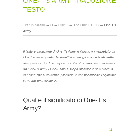
ONE-T'S ARMY TRADUZIONE
TESTO
Testi in italiano
→
O
→
One-T
→
The One-T ODC
→
One-T's
Army
Il testo e traduzione di One-T's Army in italiano è interpretato da
One-T sono proprietà dei rispettivi autori, gli artisti e le etichette
discografiche. Si deve sapere che il testo e traduzione in italiano
da One-T's Army - One-T solo a scopo didattico e se ti piace la
canzone che si dovrebbe prendere in considerazione acquistare
il CD dal sito ufficiale di
Qual è il significato di One-T's
Army?