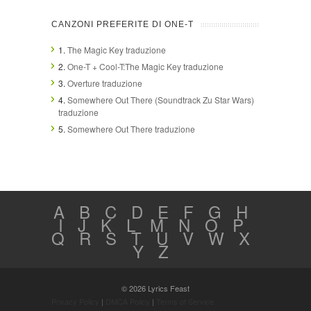
CANZONI PREFERITE DI ONE-T
1.
The Magic Key traduzione
2.
One-T + Cool-T:The Magic Key traduzione
3.
Overture traduzione
4.
Somewhere Out There (Soundtrack Zu Star Wars)
traduzione
5.
Somewhere Out There traduzione
A
B
C
D
E
F
G
H
I
J
K
L
M
N
O
P
Q
R
S
T
U
V
W
X
Y
Z
© 2026 Lyrics Feast
Privacy Policy
|
DMCA Policy
|
Terms of Service