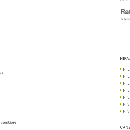
SOCI
Ra
3
/
5
out
NIRV
Nirv
 />
Nirv
Nirv
Nirv
Nirv
Nirv
Nirv
r cambiare
CANZ