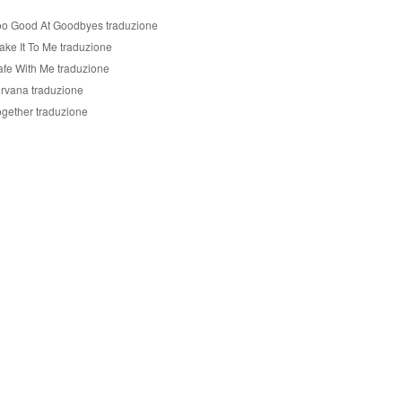
oo Good At Goodbyes traduzione
ake It To Me traduzione
afe With Me traduzione
irvana traduzione
ogether traduzione