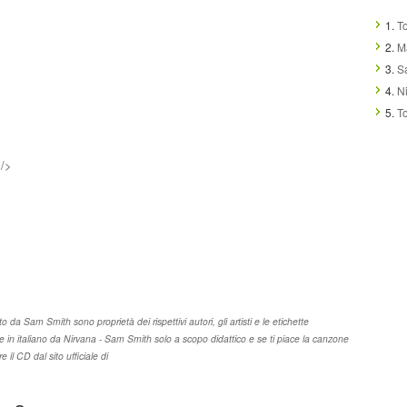
1.
T
2.
M
3.
S
4.
N
5.
T
 />
to da Sam Smith sono proprietà dei rispettivi autori, gli artisti e le etichette
ne in italiano da Nirvana - Sam Smith solo a scopo didattico e se ti piace la canzone
il CD dal sito ufficiale di