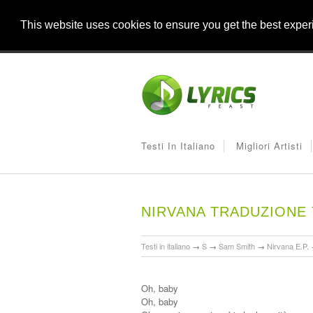
This website uses cookies to ensure you get the best expe
Testi In Italiano
Migliori Artisti
NIRVANA TRADUZIONE
Testi in italiano
→
S
→
Sam Smith
→
Nirvana E.P.
Oh, baby
Oh, baby