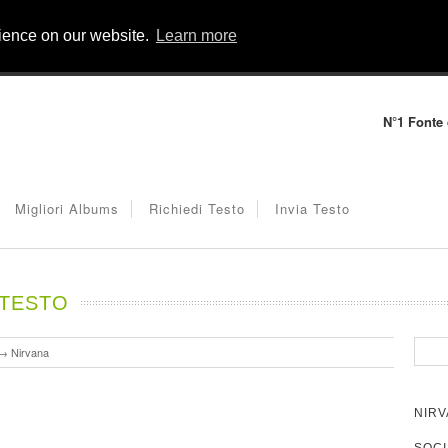
rience on our website.
Learn more
N°1 Fonte d
Migliori Albums
Richiedi Testo
Invia Testo
 TESTO
→
Nirvana
NIRV