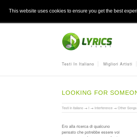
This website uses cookies to ensure you get the best expe
Testi In Italiano
Migliori Artisti
LOOKING FOR SOMEON
Testi in italiano
→
I
→
Interference
→
Other Songs
Ero alla ricerca di qualcuno
pensato che potrebbe essere voi