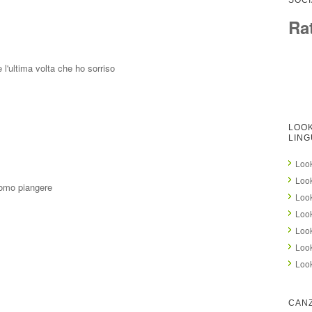
SOCI
Ra
 l'ultima volta che ho sorriso
LOOK
LING
Look
Look
uomo piangere
Loo
Look
Look
Look
Look
CANZ