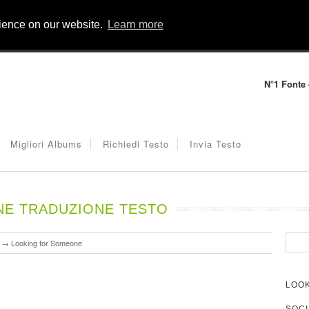
rience on our website.
Learn more
N°1 Fonte d
Migliori Albums
Richiedi Testo
Invia Testo
E TRADUZIONE TESTO
→
Looking for Someone
LOOK