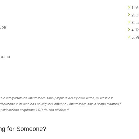
1.
Va
2.
C
3.
L
alba
4.
T
5.
Vi
o a me
è interpretato da Interference sono proprietà dei rispettivi autori, gli artisti e le
e traduzione in italiano da Looking for Someone - Interference solo a scopo didattico e
siderazione acquistare il CD dal sito ufficiale di
king for Someone?