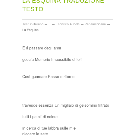
LA ESQUINA TRADUZIONE
TESTO
Testi in italiano
→
F
→
Federico Aubele
→
Panamericana
→
La Esquina
E il passare degli anni
goccia Memorie Impossibile di ieri
Così guardare Passo e ritorno
travésde essenza Un migliaio di gelsomino filtrato
tutti i petali di calore
in cerca di tue labbra sulle mie
placare la sete