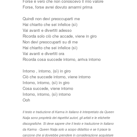
Forse è vero che non conoscevo il mio valore
Forse, forse avrei dovuto amarmi prima
Quindi non devi preoccuparti me
Hai chiarito che sei infelice (sì)
Vai avanti e divertiti adesso
Ricorda solo ciò che accade, viene in giro
Non devi preoccuparti su di me
Hai chiarito che sei infelice (sì)
Vai avanti e divertiti ora
Ricorda cosa succede intorno, arriva intorno
Intorno , intorno, (sì) in giro
Ciò che succede intorno, viene intorno
Intorno, intorno, (sì) in giro
Cosa succede, viene intorno
Intorno, intorno, (sì) intorno
Ooh
Il testo e traduzione di Karma in italiano è interpretato da Queen
Naija sono proprietà dei rispettivi autori, gli artisti e le etichette
discografiche. Si deve sapere che il testo e traduzione in italiano
da Karma - Queen Naija solo a scopo didattico e se ti piace la
canzone che si dovrebbe prendere in considerazione acquistare