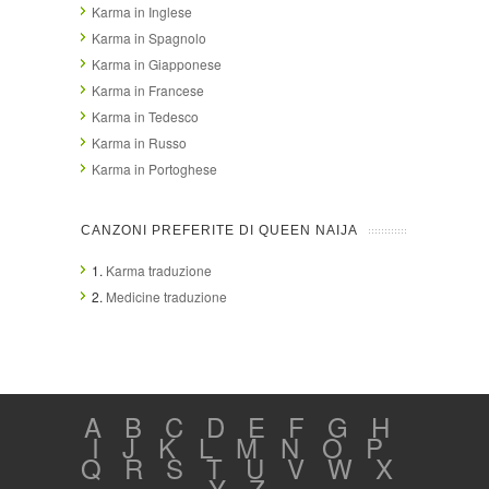
Karma in Inglese
Karma in Spagnolo
Karma in Giapponese
Karma in Francese
Karma in Tedesco
Karma in Russo
Karma in Portoghese
CANZONI PREFERITE DI QUEEN NAIJA
1.
Karma traduzione
2.
Medicine traduzione
A
B
C
D
E
F
G
H
I
J
K
L
M
N
O
P
Q
R
S
T
U
V
W
X
Y
Z