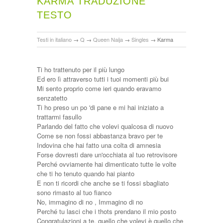
KARMA TRADUZIONE
TESTO
Testi in italiano
→
Q
→
Queen Naija
→
Singles
→
Karma
Ti ho trattenuto per il più lungo
Ed ero lì attraverso tutti i tuoi momenti più bui
Mi sento proprio come ieri quando eravamo
senzatetto
Ti ho preso un po 'di pane e mi hai iniziato a
trattarmi fasullo
Parlando del fatto che volevi qualcosa di nuovo
Come se non fossi abbastanza bravo per te
Indovina che hai fatto una colta di amnesia
Forse dovresti dare un'occhiata al tuo retrovisore
Perché ovviamente hai dimenticato tutte le volte
che ti ho tenuto quando hai pianto
E non ti ricordi che anche se ti fossi sbagliato
sono rimasto al tuo fianco
No, immagino di no , Immagino di no
Perché tu lasci che i thots prendano il mio posto
Congratulazioni a te, quello che volevi è quello che