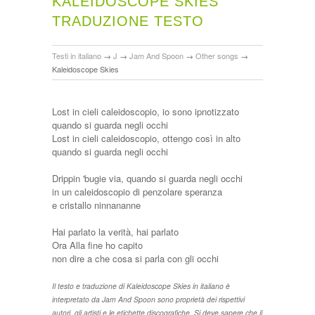
KALEIDOSCOPE SKIES
TRADUZIONE TESTO
Testi in italiano
→
J
→
Jam And Spoon
→
Other songs
→
Kaleidoscope Skies
Lost in cieli caleidoscopio, io sono ipnotizzato
quando si guarda negli occhi
Lost in cieli caleidoscopio, ottengo così in alto
quando si guarda negli occhi
Drippin 'bugie via, quando si guarda negli occhi
in un caleidoscopio di penzolare speranza
e cristallo ninnananne
Hai parlato la verità, hai parlato
Ora Alla fine ho capito
non dire a che cosa si parla con gli occhi
Il testo e traduzione di Kaleidoscope Skies in italiano è
interpretato da Jam And Spoon sono proprietà dei rispettivi
autori, gli artisti e le etichette discografiche. Si deve sapere che il