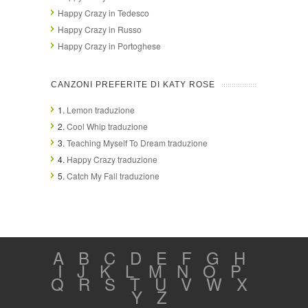
Happy Crazy in Tedesco
Happy Crazy in Russo
Happy Crazy in Portoghese
CANZONI PREFERITE DI KATY ROSE
1.
Lemon traduzione
2.
Cool Whip traduzione
3.
Teaching Myself To Dream traduzione
4.
Happy Crazy traduzione
5.
Catch My Fall traduzione
A
B
C
D
E
F
G
H
I
J
K
L
M
N
O
P
Q
R
S
T
U
V
W
X
Y
Z