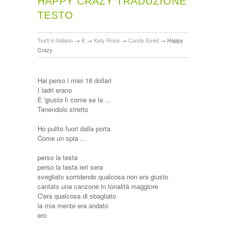
HAPPY CRAZY TRADUZIONE
TESTO
Testi in italiano
→
K
→
Katy Rose
→
Candy Eyed
→
Happy
Crazy
Hai perso i miei 18 dollari
I ladri erano
E 'giusto lì come se la ...
Tenendolo stretto
Ho pulito fuori dalla porta
Come un spia ...
perso la testa
perso la testa ieri sera
svegliato sorridendo qualcosa non era giusto
cantato una canzone in tonalità maggiore
C'era qualcosa di sbagliato
la mia mente era andato
ero