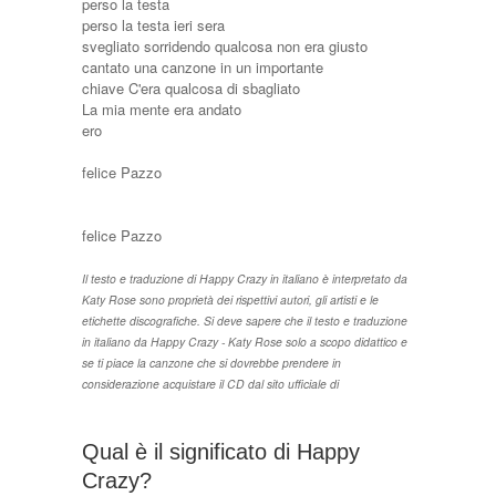
perso la testa
perso la testa ieri sera
svegliato sorridendo qualcosa non era giusto
cantato una canzone in un importante
chiave C'era qualcosa di sbagliato
La mia mente era andato
ero
felice Pazzo
felice Pazzo
Il testo e traduzione di Happy Crazy in italiano è interpretato da
Katy Rose sono proprietà dei rispettivi autori, gli artisti e le
etichette discografiche. Si deve sapere che il testo e traduzione
in italiano da Happy Crazy - Katy Rose solo a scopo didattico e
se ti piace la canzone che si dovrebbe prendere in
considerazione acquistare il CD dal sito ufficiale di
Qual è il significato di Happy
Crazy?