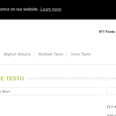
rience on our website.
Learn more
N°1 Fonte d
Migliori Albums
Richiedi Testo
Invia Testo
NE TESTO
ly Above
FLY 