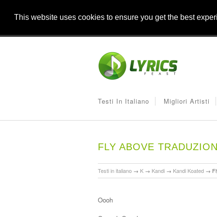
This website uses cookies to ensure you get the best expe
Testi In Italiano
Migliori Artisti
FLY ABOVE TRADUZIO
Testi in italiano
→
K
→
Kandi
→
Kandi Koated
→
F
Oooh