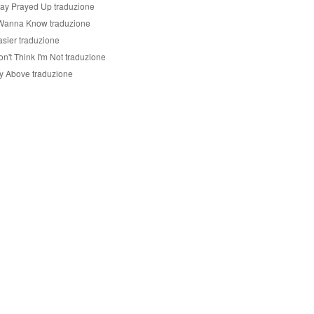
tay Prayed Up traduzione
 Wanna Know traduzione
asier traduzione
n't Think I'm Not traduzione
ly Above traduzione