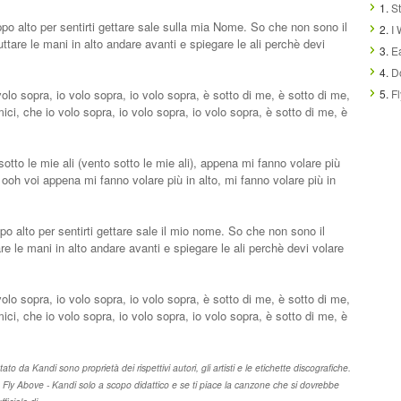
1.
S
o alto per sentirti gettare sale sulla mia Nome. So che non sono il
2.
I
ttare le mani in alto andare avanti e spiegare le ali perchè devi
3.
E
4.
Do
olo sopra, io volo sopra, io volo sopra, è sotto di me, è sotto di me,
5.
F
mici, che io volo sopra, io volo sopra, io volo sopra, è sotto di me, è
 sotto le mie ali (vento sotto le mie ali), appena mi fanno volare più
to, ooh voi appena mi fanno volare più in alto, mi fanno volare più in
 alto per sentirti gettare sale il mio nome. So che non sono il
re le mani in alto andare avanti e spiegare le ali perchè devi volare
olo sopra, io volo sopra, io volo sopra, è sotto di me, è sotto di me,
mici, che io volo sopra, io volo sopra, io volo sopra, è sotto di me, è
tato da Kandi sono proprietà dei rispettivi autori, gli artisti e le etichette discografiche.
da Fly Above - Kandi solo a scopo didattico e se ti piace la canzone che si dovrebbe