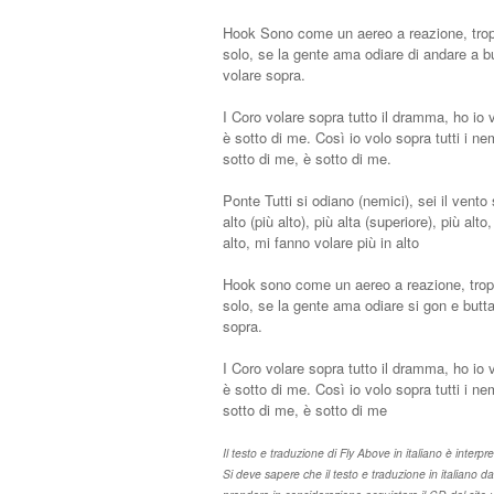
Hook Sono come un aereo a reazione, tropp
solo, se la gente ama odiare di andare a bu
volare sopra.
I Coro volare sopra tutto il dramma, ho io v
è sotto di me. Così io volo sopra tutti i ne
sotto di me, è sotto di me.
Ponte Tutti si odiano (nemici), sei il vento
alto (più alto), più alta (superiore), più al
alto, mi fanno volare più in alto
Hook sono come un aereo a reazione, troppo
solo, se la gente ama odiare si gon e butta
sopra.
I Coro volare sopra tutto il dramma, ho io v
è sotto di me. Così io volo sopra tutti i ne
sotto di me, è sotto di me
Il testo e traduzione di Fly Above in italiano è interpre
Si deve sapere che il testo e traduzione in italiano 