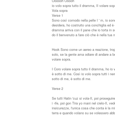
Oooooh Ooooh
io volo sopra tutto il dramma, II volare sop
Vola sopra
Verse 1
Sono così comodo nella pelle I ' m, io sono
desidera, ho costruito una conchiglia ed è
dramma arriva con il pane che io torta in s
do il benvenuto a fare ciò che è nella tua n
Hook Sono come un aereo a reazione, troppo
solo, se la gente ama odiare di andare a bu
volare sopra.
I Coro volare sopra tutto il dramma, ho io v
è sotto di me. Così io volo sopra tutti i ne
sotto di me, è sotto di me.
Verse 2
Se tutti Hatin 'cuz si vola-II, poi proseguir
i -ife, poi gon Tira yo mani nel cielo-II, 
insicurezze, l'unica cosa che conta è la m
terra e quando volano su se volessero abb