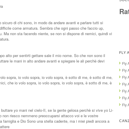
SOCI
ra
Ra
 sicuro di chi sono, in modo da andare avanti e parlare tutti si
 difficile come armatura. Sembra che ogni passo che faccio up,
u. Ma non sta facendo niente, se non si dispone di nemici, quindi vi
atura.
FLY 
 alto per sentirti gettare sale il mio nome. So che non sono il
ttare le mani in alto andare avanti e spiegare le ali perchè devi
Fly 
Fly 
olo sopra, io volo sopra, io volo sopra, è sotto di me, è sotto di me,
Fly 
mici, che io volo sopra, io volo sopra, io volo sopra, è sotto di me, è
Fly 
Fly 
Fly 
Fly 
e buttare yo mani nel cielo-II, se la gente gelosa perchè si vive yo Li-
vedo non riesco nemmeno preoccuparsi attacco voi e le vostre
ia famiglia e Dio Sono una stella cadente, ma i miei piedi ancora a
CANZ
attere