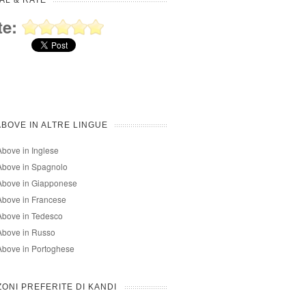
AL & RATE
te:
ABOVE IN ALTRE LINGUE
Above in Inglese
Above in Spagnolo
Above in Giapponese
Above in Francese
Above in Tedesco
Above in Russo
Above in Portoghese
ONI PREFERITE DI KANDI