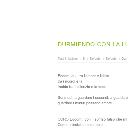
DURMIENDO CON LA L
Testi in italiano
→
E
→
Elefante
→
Elefante
→
Durm
Eccomi qui, tra l'amore e l'oblio
tra i ricordi e la
freddo tra il silenzio e la voce
Sono qui, a guardare i secondi, a guardare
guardare i minuti passano amore
CORO Eccomi, con il sorriso falso che mi h
Come un'estate senza sole