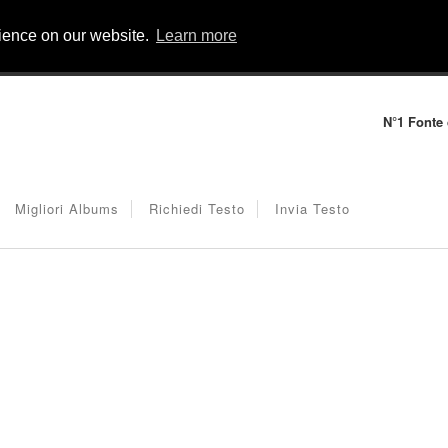
rience on our website.
Learn more
N°1 Fonte d
Migliori Albums
Richiedi Testo
Invia Testo