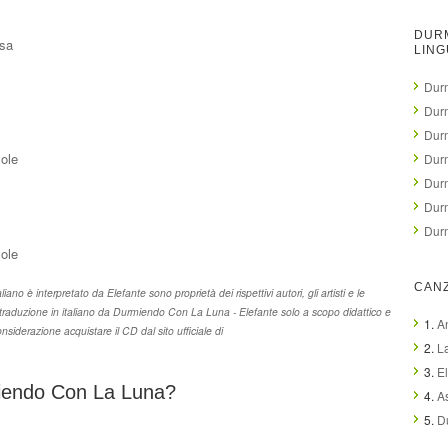
DURM
ssa
LING
Durm
Dur
Dur
sole
Dur
Dur
Dur
Dur
sole
CANZ
no è interpretato da Elefante sono proprietà dei rispettivi autori, gli artisti e le
e traduzione in italiano da Durmiendo Con La Luna - Elefante solo a scopo didattico e
1.
A
siderazione acquistare il CD dal sito ufficiale di
2.
L
3.
E
rmiendo Con La Luna?
4.
A
5.
D