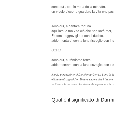
sono qui , con la metà della mia vita,
un vicolo cieco, a guardare la vita che pa
sono qui, a cantare fortuna
squillare la tua vita ciò che non sarà mai,
Eccomi, aggrovigliato con il dubbio,
addormentarsi con la luna risveglio con il 
CORO
sono qui, curándome ferite
addormentarsi con la luna risveglio con il 
Il testo e traduzione di Durmiendo Con La Luna in italia
etichette discografiche. Si deve sapere che il testo 
se ti piace la canzone che si dovrebbe prendere in con
Qual è il significato di Du