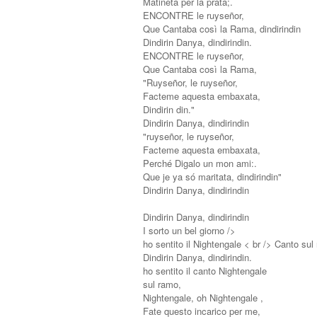
Matineta per la prata;.
ENCONTRE le ruyseñor,
Que Cantaba così la Rama, dindirindin
Dindirin Danya, dindirindin.
ENCONTRE le ruyseñor,
Que Cantaba così la Rama,
"Ruyseñor, le ruyseñor,
Facteme aquesta embaxata,
Dindirin din."
Dindirin Danya, dindirindin
"ruyseñor, le ruyseñor,
Facteme aquesta embaxata,
Perché Digalo un mon ami:.
Que je ya só maritata, dindirindin"
Dindirin Danya, dindirindin
Dindirin Danya, dindirindin
I sorto un bel giorno />
ho sentito il Nightengale < br /> Canto sul 
Dindirin Danya, dindirindin.
ho sentito il canto Nightengale
sul ramo,
Nightengale, oh Nightengale ,
Fate questo incarico per me,