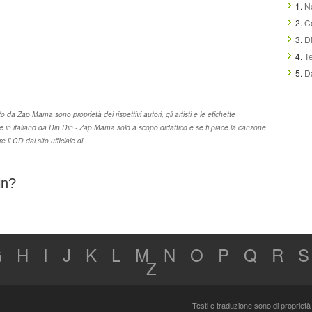
1.
N
2.
C
3.
D
4.
T
5.
D
to da Zap Mama sono proprietà dei rispettivi autori, gli artisti e le etichette
ne in italiano da Din Din - Zap Mama solo a scopo didattico e se ti piace la canzone
il CD dal sito ufficiale di
in?
G
H
I
J
K
L
M
N
O
P
Q
R
S
Z
Testi e traduzione sono di proprietà 