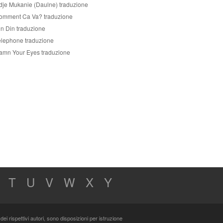
dje Mukanie (Daulne) traduzione
omment Ca Va? traduzione
in Din traduzione
elephone traduzione
amn Your Eyes traduzione
T
U
V
W
X
Y
dei rispettivi autori, sono disposizioni per istruzione