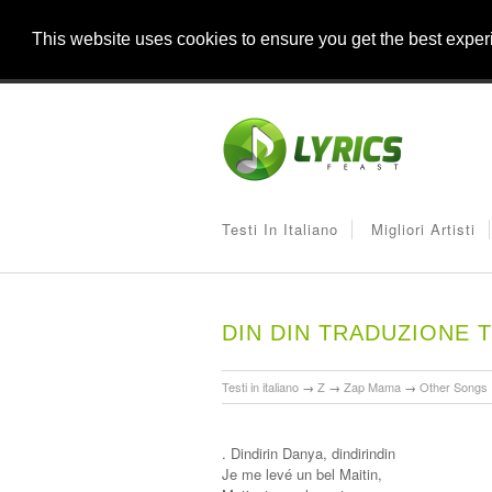
This website uses cookies to ensure you get the best expe
Testi In Italiano
Migliori Artisti
DIN DIN TRADUZIONE 
Testi in italiano
→
Z
→
Zap Mama
→
Other Songs
. Dindirin Danya, dindirindin
Je me levé un bel Maitin,