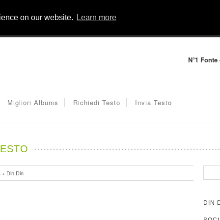
rience on our website.
Learn more
N°1 Fonte d
Migliori Albums
Richiedi Testo
Invia Testo
TESTO
→
Din Din
DIN 