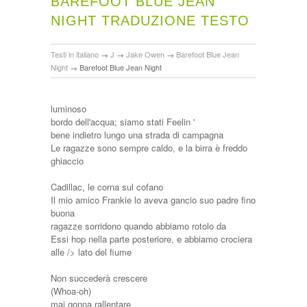
BAREFOOT BLUE JEAN
NIGHT TRADUZIONE TESTO
Testi in italiano
→
J
→
Jake Owen
→
Barefoot Blue Jean
Night
→
Barefoot Blue Jean Night
luminoso
bordo dell'acqua; siamo stati Feelin '
bene indietro lungo una strada di campagna
Le ragazze sono sempre caldo, e la birra è freddo
ghiaccio
Cadillac, le corna sul cofano
Il mio amico Frankie lo aveva gancio suo padre fino
buona
ragazze sorridono quando abbiamo rotolo da
Essi hop nella parte posteriore, e abbiamo crociera
alle /> lato del fiume
Non succederà crescere
(Whoa-oh)
mai gonna rallentare