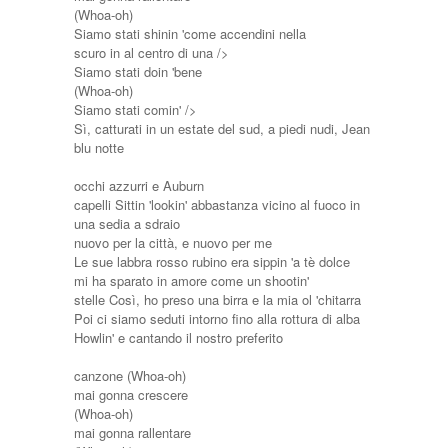
(Whoa-oh)
Siamo stati shinin 'come accendini nella
scuro in al centro di una /> ​​
Siamo stati doin 'bene
(Whoa-oh)
Siamo stati comin' />
Sì, catturati in un estate del sud, a piedi nudi, Jean
blu notte
occhi azzurri e Auburn
capelli Sittin 'lookin' abbastanza vicino al fuoco in
una sedia a sdraio
nuovo per la città, e nuovo per me
Le sue labbra rosso rubino era sippin 'a tè dolce
mi ha sparato in amore come un shootin'
stelle Così, ho preso una birra e la mia ol 'chitarra
Poi ci siamo seduti intorno fino alla rottura di alba
Howlin' e cantando il nostro preferito
canzone (Whoa-oh)
mai gonna crescere
(Whoa-oh)
mai gonna rallentare