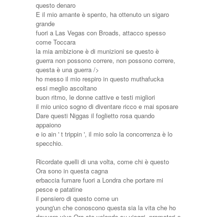
questo denaro
E il mio amante è spento, ha ottenuto un sigaro
grande
fuori a Las Vegas con Broads, attacco spesso
come Toccara
la mia ambizione è di munizioni se questo è
guerra non possono correre, non possono correre,
questa è una guerra />
ho messo il mio respiro in questo muthafucka
essi meglio ascoltano
buon ritmo, le donne cattive e testi migliori
il mio unico sogno di diventare ricco e mai sposare
Dare questi Niggas il foglietto rosa quando
appaiono
e io ain ' t trippin ', il mio solo la concorrenza è lo
specchio.
Ricordate quelli di una volta, come chi è questo
Ora sono in questa cagna
erbaccia fumare fuori a Londra che portare mi
pesce e patatine
il pensiero di questo come un
young'un che conoscono questa sia la vita che ho
davvero vivo Ora sto volando su viaggi, promotori e