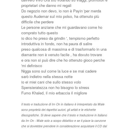
proprietari che danno mi regali
Do negozio non devo, io non è Payin 'per merda
questo Audemar sul mio polso, ha ottenuto più
difficile che perdere
Le persone anziane che mi guardavano come ho
comprato tutto questo
io dico ho preso da grindin ', tempismo perfetto
introduttiva in fondo, non ha paura di salire
preso qualcosa di massima e di trasformarlo in una
diamante non è venuto facile , ha dovuto trovare
e ora non si può dire che ho ottenuto gioco perche
'mi definisco
Nigga sono sul come la luce e se mai cadere
sarò indietro nella stessa notte
io ei miei cani che sullo stesso volo
Spensieratezza non ho bisogno lo stress
Fumo Khaled, il mio erbaccia il migliore
Il testo e traduzione di Im On in italiano è interpretato da Wale
sono proprietà dei rispettivi autori, gli artisti e le etichette
discografiche. Si deve sapere che il testo e traduzione in italiano
da Im On - Wale solo a scopo didattico e se ti piace la canzone
che si dovrebbe prendere in considerazione acquistare il CD dal