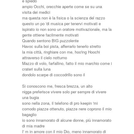
e spiedo
ampio Occhi, orecchie aperte come se su una
visita dei medici
ma questa non è la fisica o la scienza del razzo
questo un po 'di musica per tenervi motivati ​​e
ispirato io non sono un oratore motivazionale, ma la
gente ottiene facilmente motivati ​​
Quando sentono BIG puzzolente
Havoc sulla boi pista, afferrarlo tenerlo stretto
la mia città, ringhiare con me, hoo'ing Hoochi
attraverso il cielo notturno
Mazzo di volo, farfallino, fatto il mio marchio come i
crateri sulla luna
dondolo scarpe di coccodrillo sono il
Si conoscono me, fresca brezza, un alto
nigga preferisce vivere solo per sempre di vivere
una bugia
sono nella zona, il telefono di pro keepin 'mi
comodo piazze ottenuto, piazze nere coprono il mio
bagaglio
io sono innamorato di alcune donne, più innamorato
di mia madre
I' m in amore con il mio Dio, meno innamorato di