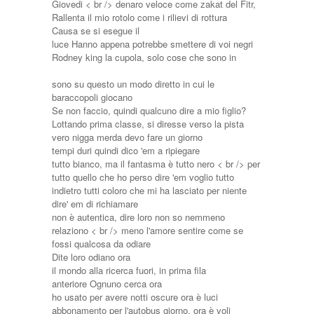
Giovedi < br /> denaro veloce come zakat del Fitr,
Rallenta il mio rotolo come i rilievi di rottura
Causa se si esegue il
luce Hanno appena potrebbe smettere di voi negri
Rodney king la cupola, solo cose che sono in
sono su questo un modo diretto in cui le
baraccopoli giocano
Se non faccio, quindi qualcuno dire a mio figlio?
Lottando prima classe, si diresse verso la pista
vero nigga merda devo fare un giorno
tempi duri quindi dico 'em a ripiegare
tutto bianco, ma il fantasma è tutto nero < br /> per
tutto quello che ho perso dire 'em voglio tutto
indietro tutti coloro che mi ha lasciato per niente
dire' em di richiamare
non è autentica, dire loro non so nemmeno
relaziono < br /> meno l'amore sentire come se
fossi qualcosa da odiare
Dite loro odiano ora
il mondo alla ricerca fuori, in prima fila
anteriore Ognuno cerca ora
ho usato per avere notti oscure ora è luci
abbonamento per l'autobus giorno, ora è voli