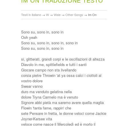
IM ON TRADUZIONE TESTO
Testi in italiano
→
W
→
Wale
→
Other Songs
→
Im On
Sono su, sono in, sono in
Ooh yeah
Sono su, sono in, sono in, sono in
Sono su, sono in, sono in
si, glitterati, grandi corpi e le oscillazioni di altezza
Diavolo in me, spittlefields e tutti i santi
Giocare campo non sta livellando
corsia pietre Throwin 'at ya ossa calci i ciottoli al
vostro dolore
Swear vanno
duro ma venduto gelatina nella
dolore Tryna Carmelo ma è venuto
Signore abbi pietà ma saremo avere quella maglia
Flowin 'tanta fame, rappin' che
sete Pensare in fretta, le donne veloci come Jackie
Joyner-Kersee vita
veloce come nasce il Mercoledì ed è morto il