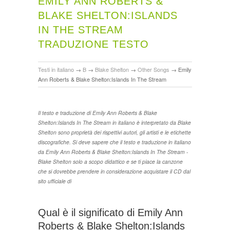
EMILY ANN ROBERTS &
BLAKE SHELTON:ISLANDS
IN THE STREAM
TRADUZIONE TESTO
Testi in italiano
→
B
→
Blake Shelton
→
Other Songs
→
Emily
Ann Roberts & Blake Shelton:Islands In The Stream
Il testo e traduzione di Emily Ann Roberts & Blake
Shelton:Islands In The Stream in italiano è interpretato da Blake
Shelton sono proprietà dei rispettivi autori, gli artisti e le etichette
discografiche. Si deve sapere che il testo e traduzione in italiano
da Emily Ann Roberts & Blake Shelton:Islands In The Stream -
Blake Shelton solo a scopo didattico e se ti piace la canzone
che si dovrebbe prendere in considerazione acquistare il CD dal
sito ufficiale di
Qual è il significato di Emily Ann
Roberts & Blake Shelton:Islands