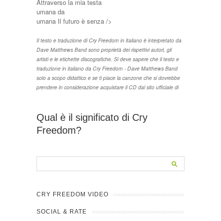
Attraverso la mia testa
umana da
umana Il futuro è senza />
Il testo e traduzione di Cry Freedom in italiano è interpretato da
Dave Matthews Band sono proprietà dei rispettivi autori, gli
artisti e le etichette discografiche. Si deve sapere che il testo e
traduzione in italiano da Cry Freedom - Dave Matthews Band
solo a scopo didattico e se ti piace la canzone che si dovrebbe
prendere in considerazione acquistare il CD dal sito ufficiale di
Qual è il significato di Cry
Freedom?
CRY FREEDOM VIDEO
SOCIAL & RATE