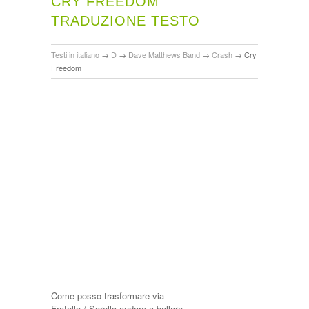
CRY FREEDOM
TRADUZIONE TESTO
Testi in italiano
→
D
→
Dave Matthews Band
→
Crash
→
Cry
Freedom
Come posso trasformare via
Fratello / Sorella andare a ballare