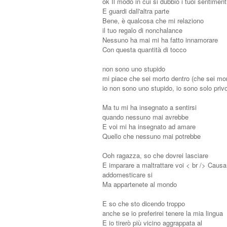
ok Il modo in cui si dubbio i tuoi sentiment
E guardi dall'altra parte
Bene, è qualcosa che mi relaziono
il tuo regalo di nonchalance
Nessuno ha mai mi ha fatto innamorare
Con questa quantità di tocco
non sono uno stupido
mi piace che sei morto dentro (che sei mor
io non sono uno stupido, io sono solo privo
Ma tu mi ha insegnato a sentirsi
quando nessuno mai avrebbe
E voi mi ha insegnato ad amare
Quello che nessuno mai potrebbe
Ooh ragazza, so che dovrei lasciare
E imparare a maltrattare voi < br /> Caus
addomesticare si
Ma appartenete al mondo
E so che sto dicendo troppo
anche se io preferirei tenere la mia lingua
E io tirerò più vicino aggrappata al