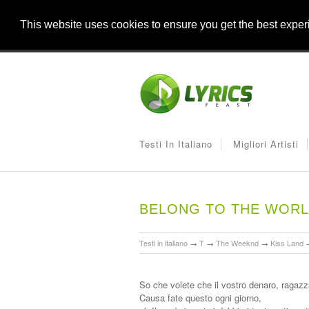
This website uses cookies to ensure you get the best expe
Testi In Italiano
Migliori Artisti
BELONG TO THE WORL
Testi in italiano
→
T
→
The Weeknd
→
Kiss Land
So che volete che il vostro denaro, ragaz
Causa fate questo ogni giorno,