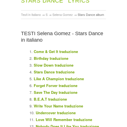
STARS DANCE
LYRICS
Testi in italiano
→
S
→
Selena Gomez
→
Stars Dance album
TESTI Selena Gomez - Stars Dance
in italiano
Come & Get It traduzione
Birthday traduzione
Slow Down traduzione
Stars Dance traduzione
Like A Champion traduzione
Forget Forver traduzione
Save The Day traduzione
B.E.A.T traduzione
Write Your Name traduzione
Undercover traduzione
Love Will Remember traduzione
Nobody Does It Like You traduzione