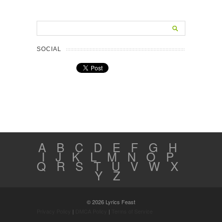
SOCIAL
A
B
C
D
E
F
G
H
I
J
K
L
M
N
O
P
Q
R
S
T
U
V
W
X
Y
Z
© 2026 Lyrics Feast
Privacy Policy
|
DMCA Policy
|
Terms of Service