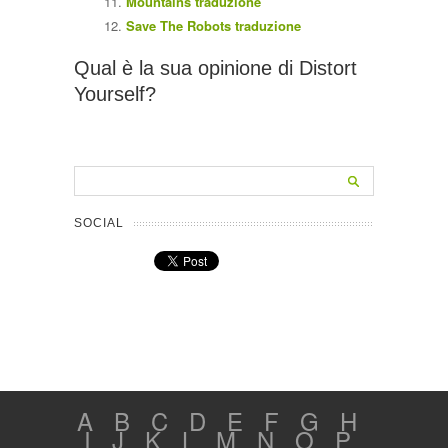
Mountains traduzione
Save The Robots traduzione
Qual è la sua opinione di Distort
Yourself?
SOCIAL
A
B
C
D
E
F
G
H
I
J
K
L
M
N
O
P