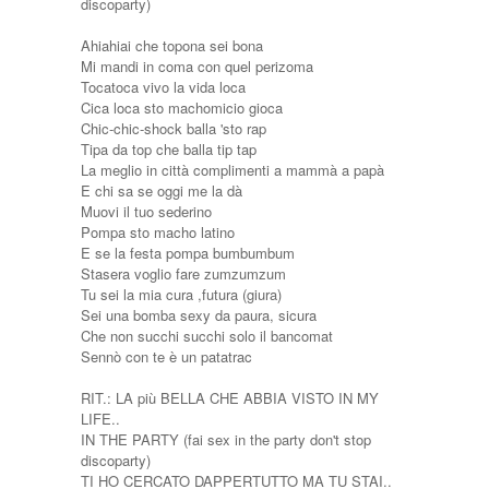
discoparty)
Ahiahiai che topona sei bona
Mi mandi in coma con quel perizoma
Tocatoca vivo la vida loca
Cica loca sto machomicio gioca
Chic-chic-shock balla 'sto rap
Tipa da top che balla tip tap
La meglio in città complimenti a mammà a papà
E chi sa se oggi me la dà
Muovi il tuo sederino
Pompa sto macho latino
E se la festa pompa bumbumbum
Stasera voglio fare zumzumzum
Tu sei la mia cura ,futura (giura)
Sei una bomba sexy da paura, sicura
Che non succhi succhi solo il bancomat
Sennò con te è un patatrac
RIT.: LA più BELLA CHE ABBIA VISTO IN MY
LIFE..
IN THE PARTY (fai sex in the party don't stop
discoparty)
TI HO CERCATO DAPPERTUTTO MA TU STAI..