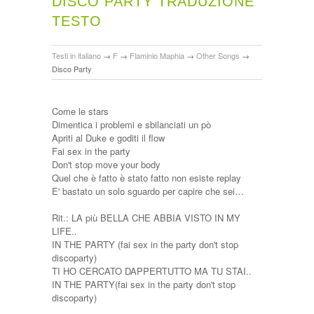
DISCO PARTY TRADUZIONE
TESTO
Testi in italiano
→
F
→
Flaminio Maphia
→
Other Songs
→
Disco Party
Come le stars
Dimentica i problemi e sbilanciati un pò
Apriti al Duke e goditi il flow
Fai sex in the party
Don't stop move your body
Quel che è fatto è stato fatto non esiste replay
E' bastato un solo sguardo per capire che sei…
Rit.: LA più BELLA CHE ABBIA VISTO IN MY
LIFE..
IN THE PARTY (fai sex in the party don't stop
discoparty)
TI HO CERCATO DAPPERTUTTO MA TU STAI..
IN THE PARTY(fai sex in the party don't stop
discoparty)