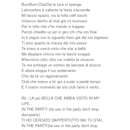
BumBum-ChaCha la luce si spenge
L'atmosfera è caliente la festa s'accende
Mi faccio spazio, tra la folla ceffi loschi
Imbocco dentro al club già mi riconosci
Per lo stilo che c'ho mando in kappao
Perciò chiedilo un po' in giro chi c'ha sto flow
Io ti seguo con lo sguardo fisso già dal tuo ingresso
Ti amo quanto la misura del mio sesso
Te stavo a cercà visto che stai a ballà
Me dispiace chicca non te lascio scappà
M'avvicino zitto zitto cor culetto te struscio
Te me schioppi un sorriso da lasciare di stucco
E allora stoppa il tuo andamento
C'ho da fa' un ragionamento
Cioè che stamo a fa' qui a suda' e perde tempo
È il nostro momento da 'sto club famo il vento..
Rit.: LA più BELLA CHE ABBIA VISTO IN MY
LIFE..
IN THE PARTY (fai sex in the party don't stop
discoparty)
TI HO CERCATO DAPPERTUTTO MA TU STAI..
IN THE PARTY(fai sex in the party don't stop