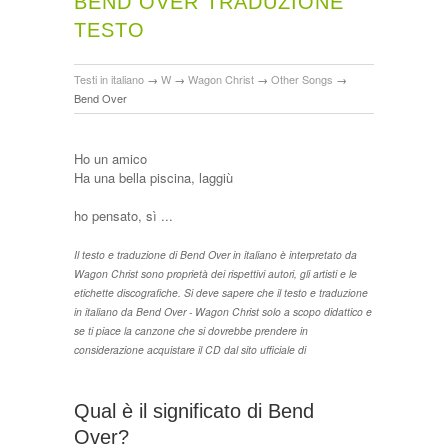
BEND OVER TRADUZIONE
TESTO
Testi in italiano
→
W
→
Wagon Christ
→
Other Songs
→
Bend Over
Ho un amico
Ha una bella piscina, laggiù
ho pensato, sì ...
Il testo e traduzione di Bend Over in italiano è interpretato da
Wagon Christ sono proprietà dei rispettivi autori, gli artisti e le
etichette discografiche. Si deve sapere che il testo e traduzione
in italiano da Bend Over - Wagon Christ solo a scopo didattico e
se ti piace la canzone che si dovrebbe prendere in
considerazione acquistare il CD dal sito ufficiale di
Qual è il significato di Bend
Over?