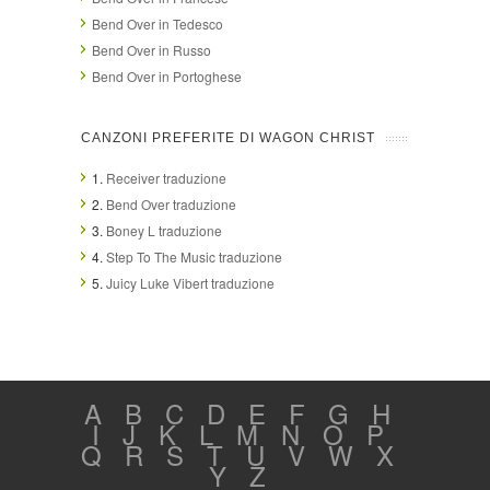
Bend Over in Tedesco
Bend Over in Russo
Bend Over in Portoghese
CANZONI PREFERITE DI WAGON CHRIST
1.
Receiver traduzione
2.
Bend Over traduzione
3.
Boney L traduzione
4.
Step To The Music traduzione
5.
Juicy Luke Vibert traduzione
A
B
C
D
E
F
G
H
I
J
K
L
M
N
O
P
Q
R
S
T
U
V
W
X
Y
Z